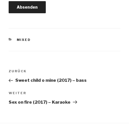
KATEGORIEN
MIXED
Beitrags-
Vorheriger
ZURÜCK
Navigation
Beitrag
Sweet child o mine (2017) – bass
Nächster
WEITER
Beitrag
Sex on fire (2017) – Karaoke