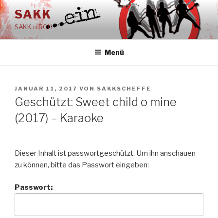
Zum
SAKK
Inhalt
SAKK n ROLL
springen
Menü
VERÖFFENTLICHT
JANUAR 11, 2017
VON
SAKKSCHEFFE
AM
Geschützt: Sweet child o mine
(2017) – Karaoke
Dieser Inhalt ist passwortgeschützt. Um ihn anschauen
zu können, bitte das Passwort eingeben:
Passwort: