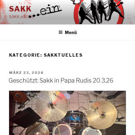
Zum
SAKK
Inhalt
SAKK n ROLL
springen
Menü
KATEGORIE:
SAKKTUELLES
VERÖFFENTLICHT
MÄRZ 23, 2026
AM
Geschützt: Sakk in Papa Rudis 20.3.26