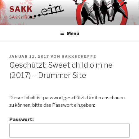
Zum
SAKK
Inhalt
SAKK n ROLL
springen
Menü
VERÖFFENTLICHT
JANUAR 11, 2017
VON
SAKKSCHEFFE
AM
Geschützt: Sweet child o mine
(2017) – Drummer Site
Dieser Inhalt ist passwortgeschützt. Um ihn anschauen
zu können, bitte das Passwort eingeben:
Passwort: