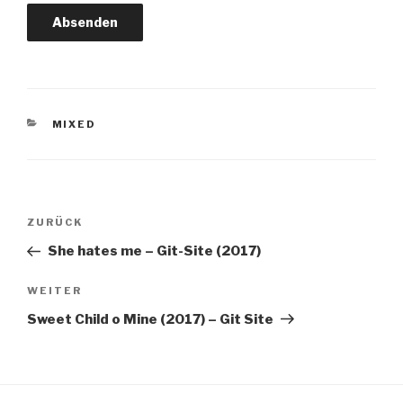
KATEGORIEN
MIXED
Beitrags-
Vorheriger
ZURÜCK
Navigation
Beitrag
She hates me – Git-Site (2017)
Nächster
WEITER
Beitrag
Sweet Child o Mine (2017) – Git Site