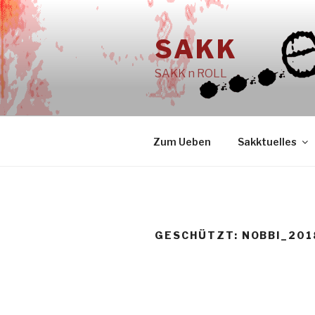
Zum
Inhalt
SAKK
springen
SAKK n ROLL
Zum Ueben
Sakktuelles
GESCHÜTZT: NOBBI_201