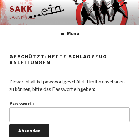
Zum
SAKK
Inhalt
SAKK n ROLL
springen
Menü
GESCHÜTZT: NETTE SCHLAGZEUG
ANLEITUNGEN
Dieser Inhalt ist passwortgeschützt. Um ihn anschauen
zu können, bitte das Passwort eingeben:
Passwort: